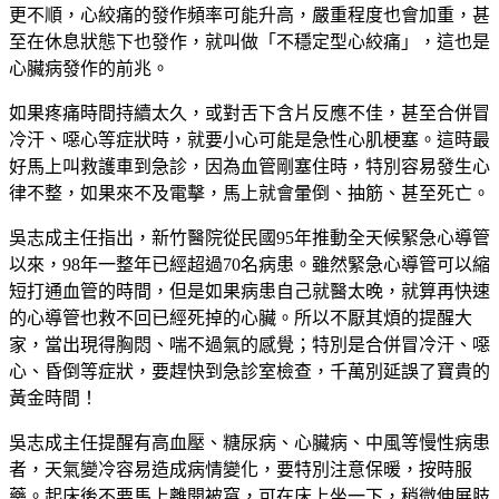
更不順，心絞痛的發作頻率可能升高，嚴重程度也會加重，甚
至在休息狀態下也發作，就叫做「不穩定型心絞痛」，這也是
心臟病發作的前兆。
如果疼痛時間持續太久，或對舌下含片反應不佳，甚至合併冒
冷汗、噁心等症狀時，就要小心可能是急性心肌梗塞。這時最
好馬上叫救護車到急診，因為血管剛塞住時，特別容易發生心
律不整，如果來不及電擊，馬上就會暈倒、抽筋、甚至死亡。
吳志成主任指出，新竹醫院從民國95年推動全天候緊急心導管
以來，98年一整年已經超過70名病患。雖然緊急心導管可以縮
短打通血管的時間，但是如果病患自己就醫太晚，就算再快速
的心導管也救不回已經死掉的心臟。所以不厭其煩的提醒大
家，當出現得胸悶、喘不過氣的感覺；特別是合併冒冷汗、噁
心、昏倒等症狀，要趕快到急診室檢查，千萬別延誤了寶貴的
黃金時間！
吳志成主任提醒有高血壓、糖尿病、心臟病、中風等慢性病患
者，天氣變冷容易造成病情變化，要特別注意保暖，按時服
藥。起床後不要馬上離開被窩，可在床上坐一下，稍微伸展肢