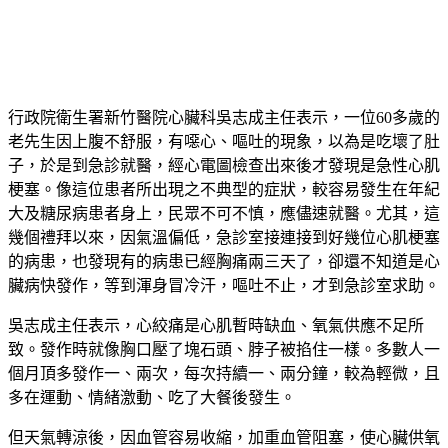
行政院衛生署新竹醫院心臟科吳志成主任表示，一位60多歲的
老先生因上腹不舒服，有噁心、嘔吐的現象，以為是吃壞了肚
子，於是到急診就醫，經心電圖檢查出來後才發現是急性心肌
梗塞。像這位患者所出現之不典型的症狀，較容易發生在年紀
大及糖尿病患者身上，民眾不可不慎，應儘速就醫。尤其，這
幾個禮拜以來，因氣溫偏低，急診室接連接到好幾位心肌梗塞
的病患，也發現有的病患已經胸痛兩三天了，卻還不知道是心
臟病快發作，等到渾身冒冷汗，嘔吐不止，才到急診室求助。
吳志成主任表示，心絞痛是心肌暫時缺血、氧氣供應不足所
致。發作時就像胸口壓了塊石頭、脖子被掐住一樣。多數人一
個月頂多發作一、兩次，每次持續一、兩分鐘，較為輕微，且
多在運動、情緒激動、吃了大餐後發生。
但天氣轉涼後，因血管容易收縮，加重血管阻塞，使心臟供氧