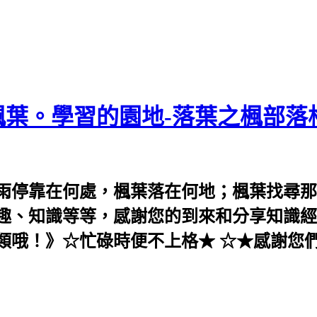
葉。學習的園地-落葉之楓部落
雨停靠在何處，楓葉落在何地；楓葉找尋那
趣、知識等等，感謝您的到來和分享知識經
類哦！》☆忙碌時便不上格★ ☆★感謝您