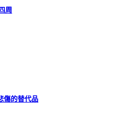
顧四周
ef 悲傷的替代品