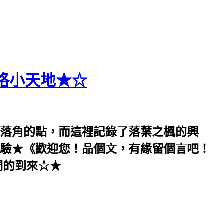
格小天地★☆
落角的點，而這裡記錄了落葉之楓的興
驗★《歡迎您！品個文，有緣留個言吧！
們的到來☆★