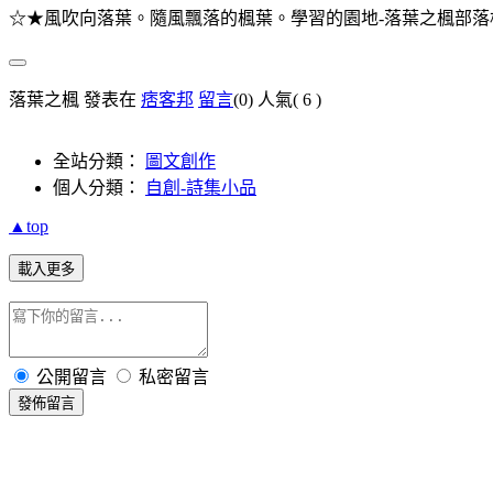
☆★風吹向落葉。隨風飄落的楓葉。學習的園地-落葉之楓部落
落葉之楓 發表在
痞客邦
留言
(0)
人氣(
6
)
全站分類：
圖文創作
個人分類：
自創-詩集小品
▲top
載入更多
公開留言
私密留言
發佈留言