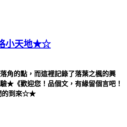
格小天地★☆
落角的點，而這裡記錄了落葉之楓的興
驗★《歡迎您！品個文，有緣留個言吧！
們的到來☆★