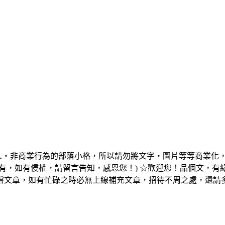
個人‧非商業行為的部落小格，所以請勿將文字‧圖片等等商業化
有，如有侵權，請留言告知，感恩您！) ☆歡迎您！品個文，
嚐文章，如有忙碌之時必無上線補充文章，招待不周之處，還請