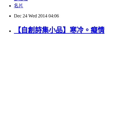
名片
Dec
24
Wed
2014
04:06
【自創詩集小品】寒冷。癡情