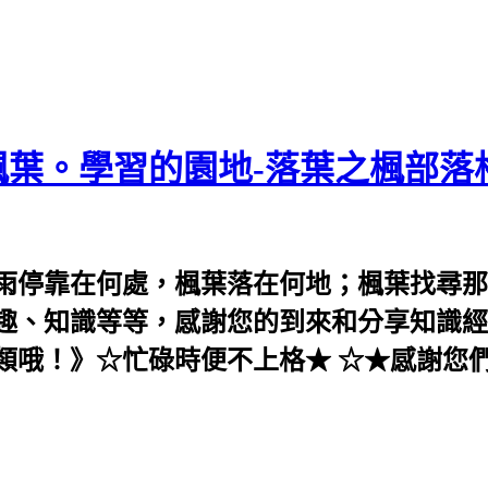
葉。學習的園地-落葉之楓部落
雨停靠在何處，楓葉落在何地；楓葉找尋那
趣、知識等等，感謝您的到來和分享知識經
類哦！》☆忙碌時便不上格★ ☆★感謝您