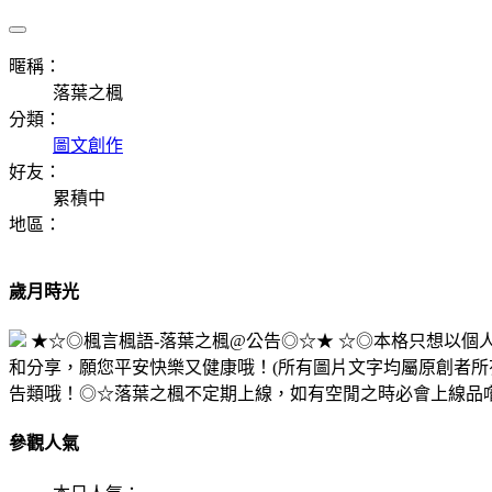
暱稱：
落葉之楓
分類：
圖文創作
好友：
累積中
地區：
歲月時光
★☆◎楓言楓語-落葉之楓@公告◎☆★ ☆◎本格只想以
和分享，願您平安快樂又健康哦！(所有圖片文字均屬原創者所
告類哦！◎☆落葉之楓不定期上線，如有空閒之時必會上線品
參觀人氣