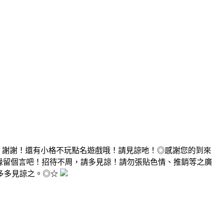
，謝謝！還有小格不玩點名遊戲哦！請見諒吔！◎感謝您的到來
有緣留個言吧！招待不周，請多見諒！請勿張貼色情、推銷等之廣
多多見諒之。◎☆