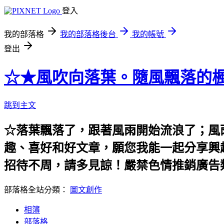
登入
我的部落格
我的部落格後台
我的帳號
登出
☆★風吹向落葉。隨風飄落的楓
跳到主文
☆落葉飄落了，跟著風雨開始流浪了；風
趣、喜好和好文章，願您我能一起分享興
招待不周，請多見諒！嚴禁色情推銷廣告
部落格全站分類：
圖文創作
相簿
部落格