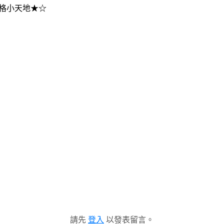
格小天地★☆
請先
登入
以發表留言。