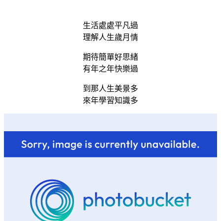
生活處處平凡過
理解人生歲月情
期待簡單好思緒
有年之年快樂過
到那人生美景多
來年學習知識多