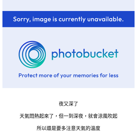
夜又深了
天氣悶熱起來了，但一到深夜，就會涼風吹起
所以還是要多注意天氣的溫度