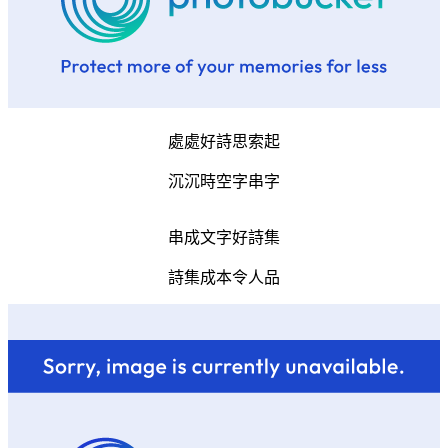
處處好詩思索起
沉沉時空字串字
串成文字好詩集
詩集成本令人品