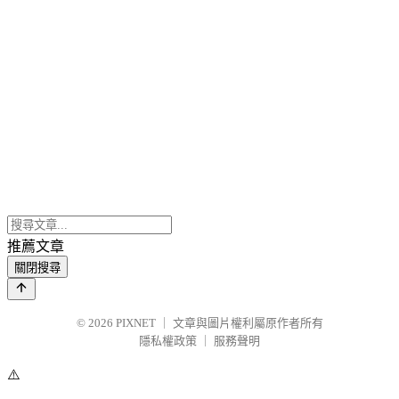
推薦文章
關閉搜尋
© 2026
PIXNET
｜
文章與圖片權利屬原作者所有
隱私權政策
｜
服務聲明
⚠️