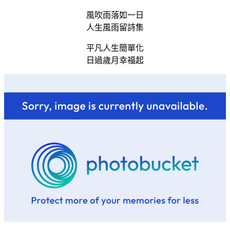
風吹雨落如一日
人生風雨留詩集
平凡人生簡單化
日過歲月幸福起