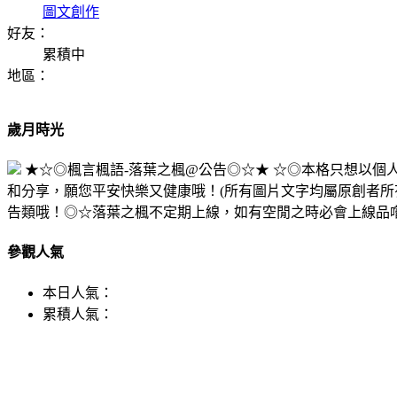
圖文創作
好友：
累積中
地區：
歲月時光
★☆◎楓言楓語-落葉之楓@公告◎☆★ ☆◎本格只想以
和分享，願您平安快樂又健康哦！(所有圖片文字均屬原創者所
告類哦！◎☆落葉之楓不定期上線，如有空閒之時必會上線品
參觀人氣
本日人氣：
累積人氣：