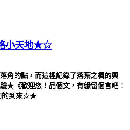
格小天地★☆
落角的點，而這裡記錄了落葉之楓的興
驗★《歡迎您！品個文，有緣留個言吧！
們的到來☆★