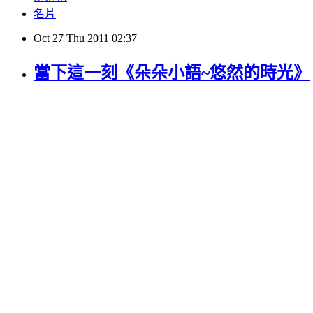
名片
Oct
27
Thu
2011
02:37
當下這一刻《朵朵小語~悠然的時光》