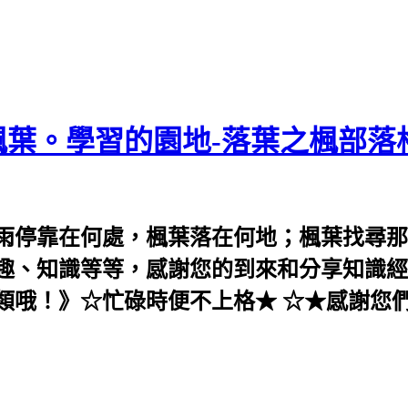
葉。學習的園地-落葉之楓部落
雨停靠在何處，楓葉落在何地；楓葉找尋那
趣、知識等等，感謝您的到來和分享知識經
類哦！》☆忙碌時便不上格★ ☆★感謝您