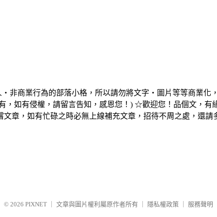
個人‧非商業行為的部落小格，所以請勿將文字‧圖片等等商業化
有，如有侵權，請留言告知，感恩您！) ☆歡迎您！品個文，
嚐文章，如有忙碌之時必無上線補充文章，招待不周之處，還請
© 2026
PIXNET
｜
文章與圖片權利屬原作者所有
｜
隱私權政策
｜
服務聲明