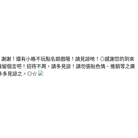
，謝謝！還有小格不玩點名遊戲哦！請見諒吔！◎感謝您的到來
有緣留個言吧！招待不周，請多見諒！請勿張貼色情、推銷等之廣
多多見諒之。◎☆