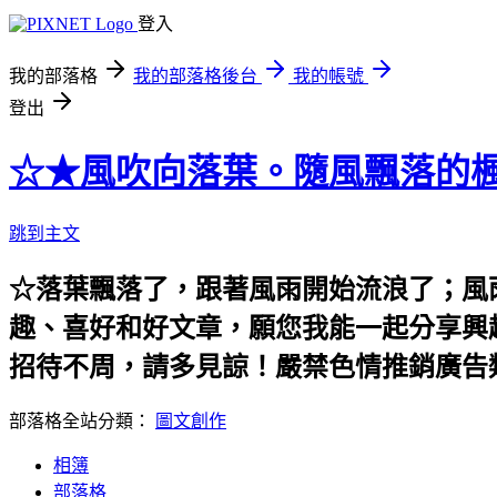
登入
我的部落格
我的部落格後台
我的帳號
登出
☆★風吹向落葉。隨風飄落的楓
跳到主文
☆落葉飄落了，跟著風雨開始流浪了；風
趣、喜好和好文章，願您我能一起分享興
招待不周，請多見諒！嚴禁色情推銷廣告
部落格全站分類：
圖文創作
相簿
部落格