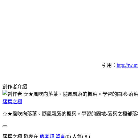
引用：
http://t
創作者介紹
落葉之楓
☆★風吹向落葉。隨風飄落的楓葉。學習的園地-落葉之楓部落
落葉之楓 發表在
痞客邦
留言
(0)
人氣(
8
)