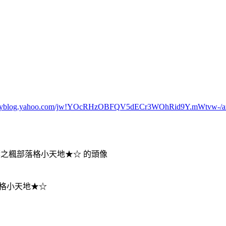
w.myblog.yahoo.com/jw!YOcRHzOBFQV5dECr3WOhRid9Y.mWtvw-/art
格小天地★☆