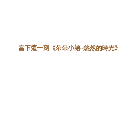
當下這一刻《朵朵小語
~悠然的時光
》