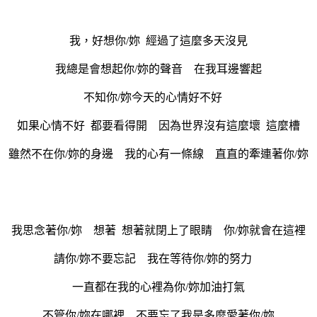
我，好想你/妳 經過了這麼多天沒見
我總是會想起你/妳的聲音 在我耳邊響起
不知你/妳今天的心情好不好
如果心情不好 都要看得開 因為世界沒有這麼壞 這麼槽
雖然不在你/妳的身邊 我的心有一條線 直直的牽連著你/妳
我思念著你/妳 想著 想著就閉上了眼睛 你/妳就會在這裡
請你/妳不要忘記 我在等待你/妳的努力
一直都在我的心裡為你/妳加油打氣
不管你/妳在哪裡 不要忘了我是多麼愛著你/妳