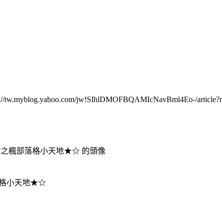
/tw.myblog.yahoo.com/jw!SIhlDMOFBQAMIcNavBml4Eo-/article?
格小天地★☆