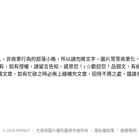
個人‧非商業行為的部落小格，所以請勿將文字‧圖片等等商業化
有，如有侵權，請留言告知，感恩您！) ☆歡迎您！品個文，
嚐文章，如有忙碌之時必無上線補充文章，招待不周之處，還請
© 2026
PIXNET
｜
文章與圖片權利屬原作者所有
｜
隱私權政策
｜
服務聲明