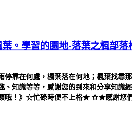
葉。學習的園地-落葉之楓部落
雨停靠在何處，楓葉落在何地；楓葉找尋那
趣、知識等等，感謝您的到來和分享知識經
類哦！》☆忙碌時便不上格★ ☆★感謝您