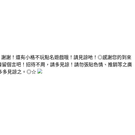
，謝謝！還有小格不玩點名遊戲哦！請見諒吔！◎感謝您的到來
有緣留個言吧！招待不周，請多見諒！請勿張貼色情、推銷等之廣
多多見諒之。◎☆