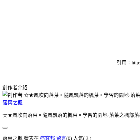
引用：http:/
創作者介紹
落葉之楓
☆★風吹向落葉。隨風飄落的楓葉。學習的園地-落葉之楓部落
落葉之楓 發表在
痞客邦
留言
(0)
人氣(
3
)