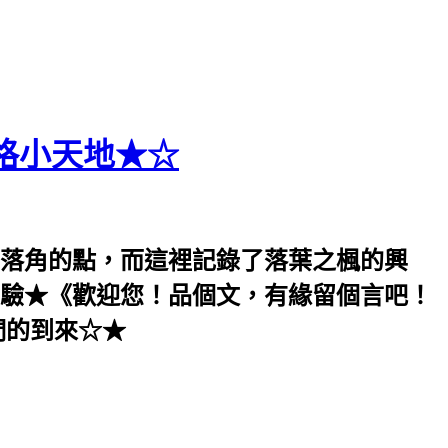
格小天地★☆
落角的點，而這裡記錄了落葉之楓的興
驗★《歡迎您！品個文，有緣留個言吧！
們的到來☆★