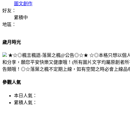
圖文創作
好友：
累積中
地區：
歲月時光
★☆◎楓言楓語-落葉之楓@公告◎☆★ ☆◎本格只想以
和分享，願您平安快樂又健康哦！(所有圖片文字均屬原創者所
告類哦！◎☆落葉之楓不定期上線，如有空閒之時必會上線品
參觀人氣
本日人氣：
累積人氣：