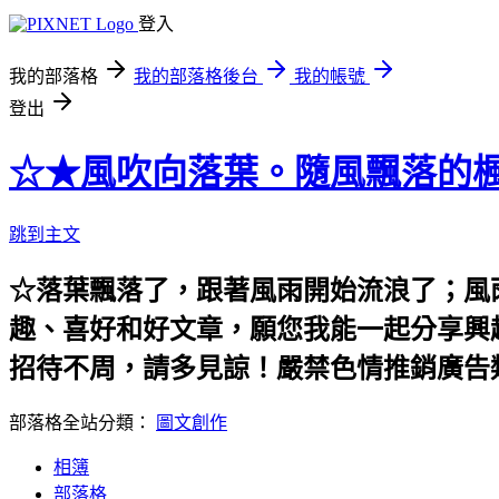
登入
我的部落格
我的部落格後台
我的帳號
登出
☆★風吹向落葉。隨風飄落的楓
跳到主文
☆落葉飄落了，跟著風雨開始流浪了；風
趣、喜好和好文章，願您我能一起分享興
招待不周，請多見諒！嚴禁色情推銷廣告
部落格全站分類：
圖文創作
相簿
部落格