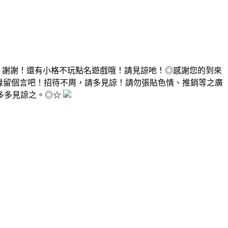
，謝謝！還有小格不玩點名遊戲哦！請見諒吔！◎感謝您的到來
有緣留個言吧！招待不周，請多見諒！請勿張貼色情、推銷等之廣
多多見諒之。◎☆