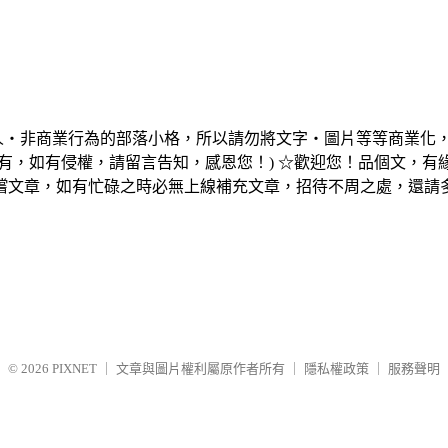
個人‧非商業行為的部落小格，所以請勿將文字‧圖片等等商業化
有，如有侵權，請留言告知，感恩您！) ☆歡迎您！品個文，
嚐文章，如有忙碌之時必無上線補充文章，招待不周之處，還請
© 2026
PIXNET
｜
文章與圖片權利屬原作者所有
｜
隱私權政策
｜
服務聲明