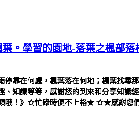
葉。學習的園地-落葉之楓部落
雨停靠在何處，楓葉落在何地；楓葉找尋那
趣、知識等等，感謝您的到來和分享知識經
類哦！》☆忙碌時便不上格★ ☆★感謝您