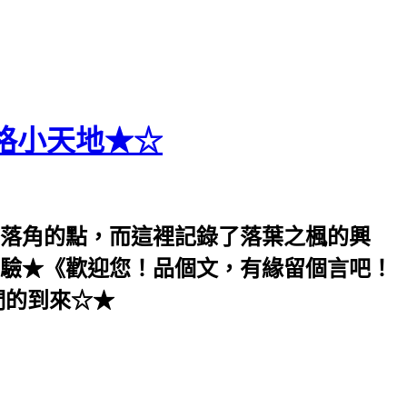
格小天地★☆
落角的點，而這裡記錄了落葉之楓的興
驗★《歡迎您！品個文，有緣留個言吧！
們的到來☆★