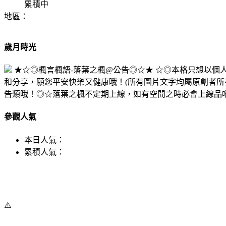
累積中
地區：
歲月時光
★☆◎楓言楓語-落葉之楓@公告◎☆★ ☆◎本格只想以
和分享，願您平安快樂又健康哦！(所有圖片文字均屬原創者所
告類哦！◎☆落葉之楓不定期上線，如有空閒之時必會上線品
參觀人氣
本日人氣：
累積人氣：
⚠️