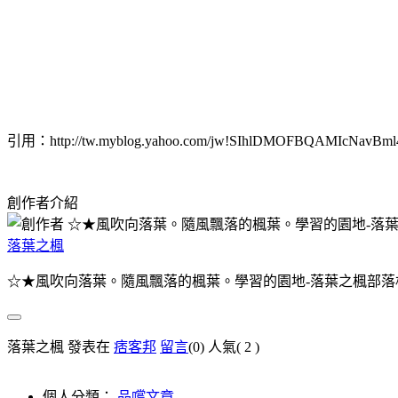
引用：http://tw.myblog.yahoo.com/jw!SIhlDMOFBQAMIcNavBml4E
創作者介紹
落葉之楓
☆★風吹向落葉。隨風飄落的楓葉。學習的園地-落葉之楓部落
落葉之楓 發表在
痞客邦
留言
(0)
人氣(
2
)
個人分類：
品嚐文章