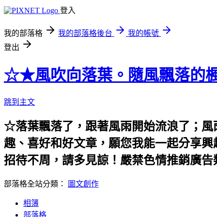
登入
我的部落格
我的部落格後台
我的帳號
登出
☆★風吹向落葉。隨風飄落的楓
跳到主文
☆落葉飄落了，跟著風雨開始流浪了；風
趣、喜好和好文章，願您我能一起分享興
招待不周，請多見諒！嚴禁色情推銷廣告
部落格全站分類：
圖文創作
相簿
部落格