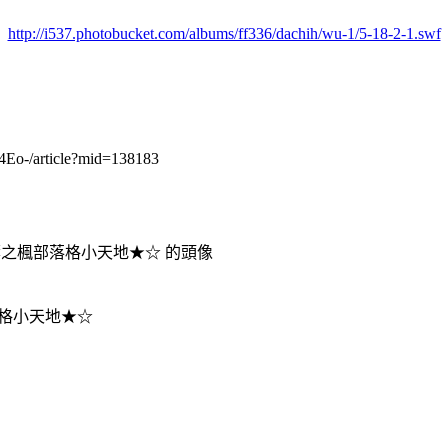
http://i537.photobucket.com/albums/ff336/dachih/wu-1/5-18-2-1.swf
o-/article?mid=138183
格小天地★☆