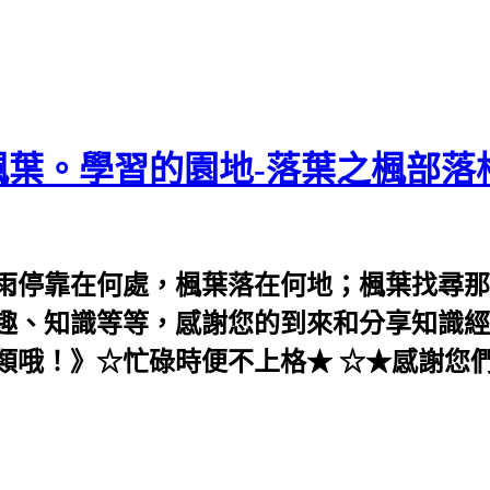
葉。學習的園地-落葉之楓部落
雨停靠在何處，楓葉落在何地；楓葉找尋那
趣、知識等等，感謝您的到來和分享知識經
類哦！》☆忙碌時便不上格★ ☆★感謝您