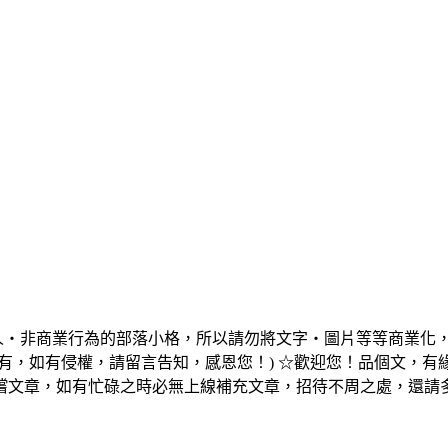
個人‧非商業行為的部落小格，所以請勿將文字‧圖片等等商業化
有，如有侵權，請留言告知，感恩您！) ☆歡迎您！品個文，
嚐文章，如有忙碌之時必無上線補充文章，招待不周之處，還請