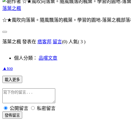
落葉之楓
☆★風吹向落葉。隨風飄落的楓葉。學習的園地-落葉之楓部落
落葉之楓 發表在
痞客邦
留言
(0)
人氣(
3
)
個人分類：
品嚐文章
▲top
載入更多
公開留言
私密留言
發佈留言