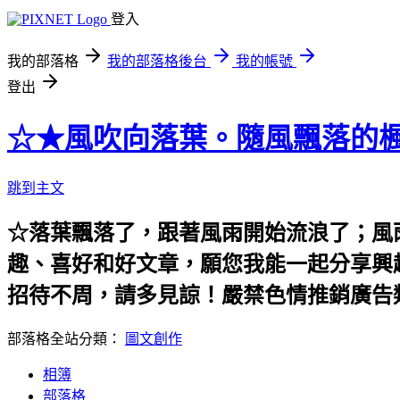
登入
我的部落格
我的部落格後台
我的帳號
登出
☆★風吹向落葉。隨風飄落的楓
跳到主文
☆落葉飄落了，跟著風雨開始流浪了；風
趣、喜好和好文章，願您我能一起分享興
招待不周，請多見諒！嚴禁色情推銷廣告
部落格全站分類：
圖文創作
相簿
部落格