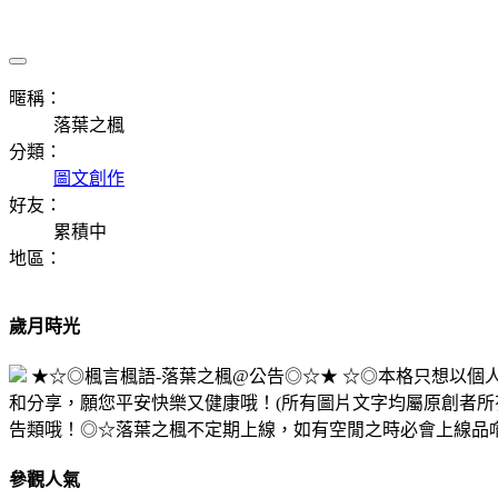
暱稱：
落葉之楓
分類：
圖文創作
好友：
累積中
地區：
歲月時光
★☆◎楓言楓語-落葉之楓@公告◎☆★ ☆◎本格只想以
和分享，願您平安快樂又健康哦！(所有圖片文字均屬原創者所
告類哦！◎☆落葉之楓不定期上線，如有空閒之時必會上線品
參觀人氣