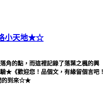
格小天地★☆
落角的點，而這裡記錄了落葉之楓的興
驗★《歡迎您！品個文，有緣留個言吧！
們的到來☆★