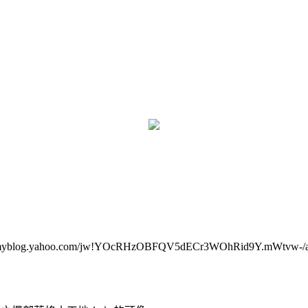
myblog.yahoo.com/jw!YOcRHzOBFQV5dECr3WOhRid9Y.mWtvw-/art