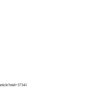
icle?mid=37341