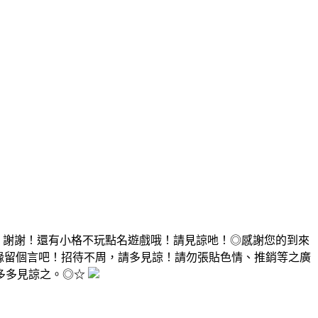
，謝謝！還有小格不玩點名遊戲哦！請見諒吔！◎感謝您的到來
有緣留個言吧！招待不周，請多見諒！請勿張貼色情、推銷等之廣
多多見諒之。◎☆