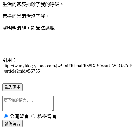
生活的悲哀扼殺了我的呼吸。
無邊的黑暗淹沒了我。
我明明清醒，卻無法逃脫！
引用：
http://tw.myblog.yahoo.com/jw!hxi7RImaFRs8iX3OysuUWj.O87q
-/article?mid=56755
載入更多
公開留言
私密留言
發佈留言