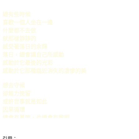
總有些時候
喜歡一個人坐在一邊
什麼都不去做
就那樣靜靜的
感受著落日的余輝
落日，總會讓自己所感動
感動於它最後的光彩
感動於它那種臨近消失的淒慘的美
想去守候
卻無力挽留
或許世事就是如此
因果循環
總會有黑暗，也總會有黎明
就像留不住落日，也帶不走黑暗一般
引用：