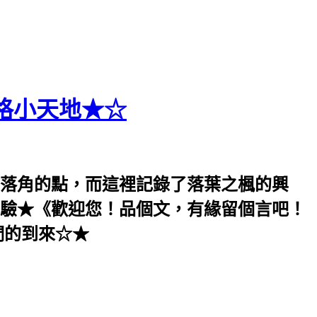
格小天地★☆
落角的點，而這裡記錄了落葉之楓的興
驗★《歡迎您！品個文，有緣留個言吧！
們的到來☆★