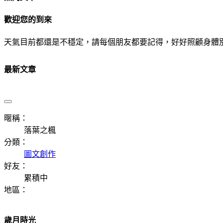
歡迎您的到來
天氣目前都還是不穩定，請每個朋友都要記得，好好照顧身體
最新文章
暱稱：
落葉之楓
分類：
圖文創作
好友：
累積中
地區：
歲月時光