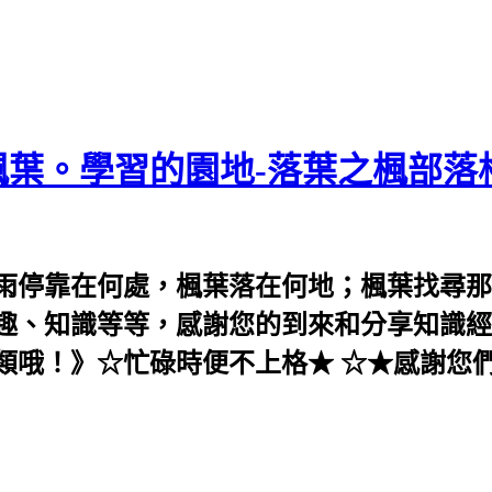
葉。學習的園地-落葉之楓部落
雨停靠在何處，楓葉落在何地；楓葉找尋那
趣、知識等等，感謝您的到來和分享知識經
類哦！》☆忙碌時便不上格★ ☆★感謝您