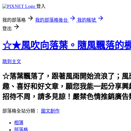
登入
我的部落格
我的部落格後台
我的帳號
登出
☆★風吹向落葉。隨風飄落的楓
跳到主文
☆落葉飄落了，跟著風雨開始流浪了；風
趣、喜好和好文章，願您我能一起分享興
招待不周，請多見諒！嚴禁色情推銷廣告
部落格全站分類：
圖文創作
相簿
部落格