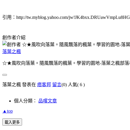
引用：http://tw.myblog.yahoo.com/jw!JK4bxx.DRUawVmpLu8HGcvI
創作者介紹
落葉之楓
☆★風吹向落葉。隨風飄落的楓葉。學習的園地-落葉之楓部落
落葉之楓 發表在
痞客邦
留言
(0)
人氣(
6
)
個人分類：
品嚐文章
▲top
載入更多