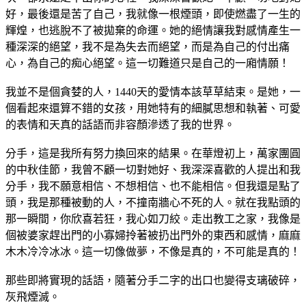
好，最後還是苦了自己，我就像一根煙頭，即使燃盡了一生的
輝煌，也逃脫不了被拋棄的命運。她的絕情讓我對感情產生一
種深深的絕望，我不是為失去而絕望，而是為自己的付出痛
心，為自己的痴心絕望。這一切難道只是自己的一廂情願！
我並不是個貪婪的人，1440天的愛情本該草草結束。是她，一
個看起來還算不錯的女孩，用她特有的細膩思想和執著、可愛
的表情和天真的話語而非容顏滲透了我的世界。
分手，這是我所有努力換回來的結果。在華燈初上，萬家團圓
的中秋佳節，我曾不顧一切對她好、我深深喜歡的人提出和我
分手，我不願意相信、不想相信、也不能相信。但我還是點了
頭，我是那種被動的人，不撞南牆心不死的人。就在我點頭的
那一瞬間，你欣喜若狂，我心如刀絞。走出教工之家，我像是
個被婆家趕出門的小寡婦拎著被扔出門外的東西和感情，麻麻
木木冷冷冰冰。這一切像做夢，不像是真的，不可能是真的！
那些即將實現的話語，隨著分手二字的出口也變得支璃破碎，
灰飛煙滅。