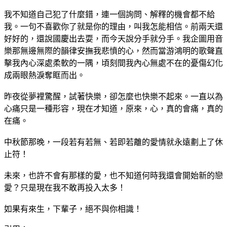
我不知道自己犯了什麼錯，連一個詢問、解釋的機會都不給
我。一句不喜歡你了就是你的理由，叫我怎能相信。前兩天還
好好的，還說國慶出去耍，而今天說分手就分手。我企圖用音
樂那無邊無際的韻律安撫我悲憤的心，然而當游鴻明的歌聲直
擊我內心深處柔軟的一隅，頃刻間我內心無處不在的憂傷幻化
成兩眼熱淚奪眶而出。
昨夜從夢裡驚醒，試著快樂，卻怎麼也快樂不起來。一直以為
心痛只是一種形容，現在才知道，原來，心，真的會痛，真的
在痛。
中秋節那晚，一段若有若無、若即若離的愛情就永遠劃上了休
止符！
未來，也許不會有那樣的愛，也不知道何時我還會開始新的戀
愛？只是現在我不敢再投入太多！
如果有來生，下輩子，絕不與你相識！