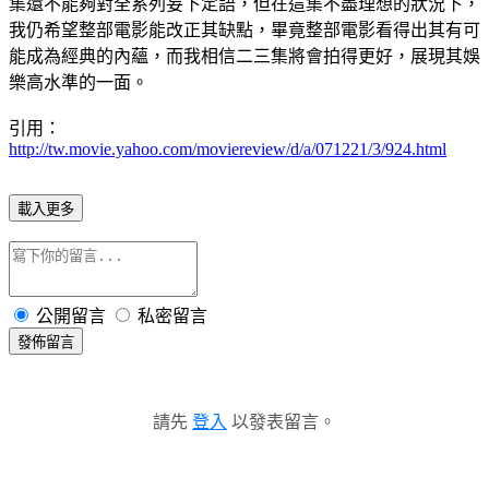
集還不能夠對全系列妄下定語，但在這集不盡理想的狀況下，
我仍希望整部電影能改正其缺點，畢竟整部電影看得出其有可
能成為經典的內蘊，而我相信二三集將會拍得更好，展現其娛
樂高水準的一面。
引用：
http://tw.movie.yahoo.com/moviereview/d/a/071221/3/924.html
載入更多
公開留言
私密留言
發佈留言
請先
登入
以發表留言。