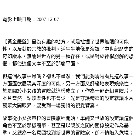
電影上映日期：2007-12-07
【黃金羅盤】最為有趣的地方，就是挖掘了世界無限的可能
性，以及對於宗教的批判。活生生地像是演譯了中世紀歷史的
奇幻版本，無論是世界的另一種存在，或是對於神權崩解的恐
懼，都使這個文本不至於那麼平面。
但這個故事枯燥嗎？卻也不盡然，我們能夠清晰看見這故事一
方面亟欲展現其深度的可能，另一方面又舒緩地表現娛樂性，
於是關於小女孩的冒險就這樣成立了，作為一部奇幻冒險片，
本片當然一點娛樂性也不會少，光是守護精靈的設定就讓本片
觀眾大開眼界，感受到一場獨特的視覺饗宴。
故事從小女孩萊拉的冒險旅程開始，單純又世故的設定讓這個
角色不至於那樣簡單，甚至是以親族之間的關係設定作為基
準，父親為一名意圖找到新世界的冒險家，卻不慎陷入危境；