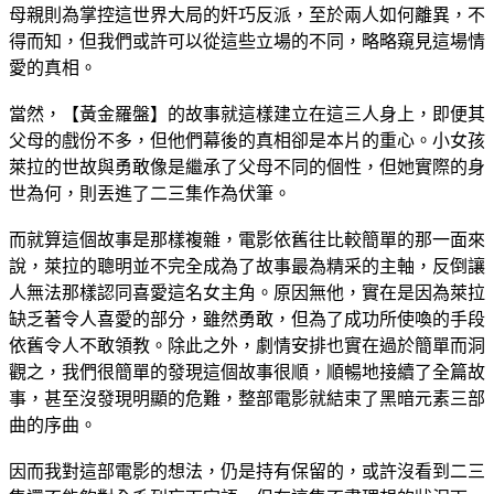
母親則為掌控這世界大局的奸巧反派，至於兩人如何離異，不
得而知，但我們或許可以從這些立場的不同，略略窺見這場情
愛的真相。
當然，【黃金羅盤】的故事就這樣建立在這三人身上，即便其
父母的戲份不多，但他們幕後的真相卻是本片的重心。小女孩
萊拉的世故與勇敢像是繼承了父母不同的個性，但她實際的身
世為何，則丟進了二三集作為伏筆。
而就算這個故事是那樣複雜，電影依舊往比較簡單的那一面來
說，萊拉的聰明並不完全成為了故事最為精采的主軸，反倒讓
人無法那樣認同喜愛這名女主角。原因無他，實在是因為萊拉
缺乏著令人喜愛的部分，雖然勇敢，但為了成功所使喚的手段
依舊令人不敢領教。除此之外，劇情安排也實在過於簡單而洞
觀之，我們很簡單的發現這個故事很順，順暢地接續了全篇故
事，甚至沒發現明顯的危難，整部電影就結束了黑暗元素三部
曲的序曲。
因而我對這部電影的想法，仍是持有保留的，或許沒看到二三