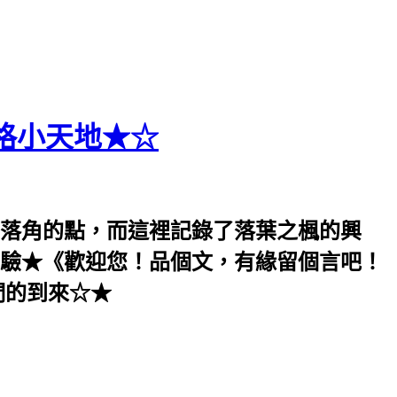
格小天地★☆
落角的點，而這裡記錄了落葉之楓的興
驗★《歡迎您！品個文，有緣留個言吧！
們的到來☆★