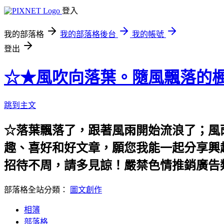
登入
我的部落格
我的部落格後台
我的帳號
登出
☆★風吹向落葉。隨風飄落的楓
跳到主文
☆落葉飄落了，跟著風雨開始流浪了；風
趣、喜好和好文章，願您我能一起分享興
招待不周，請多見諒！嚴禁色情推銷廣告
部落格全站分類：
圖文創作
相簿
部落格