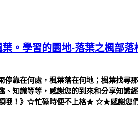
葉。學習的園地-落葉之楓部落
雨停靠在何處，楓葉落在何地；楓葉找尋那
趣、知識等等，感謝您的到來和分享知識經
類哦！》☆忙碌時便不上格★ ☆★感謝您