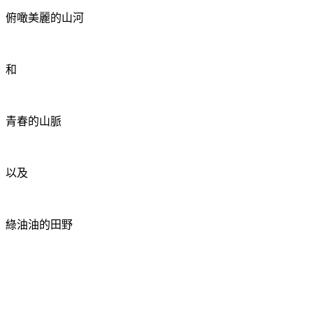
俯噉美麗的山河
和
青春的山脈
以及
綠油油的田野