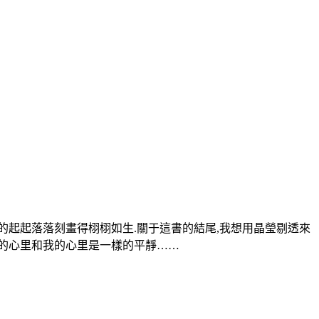
中的起起落落刻畫得栩栩如生.關于這書的結尾,我想用晶瑩剔透來
勢的心里和我的心里是一樣的平靜……