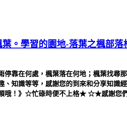
葉。學習的園地-落葉之楓部落
雨停靠在何處，楓葉落在何地；楓葉找尋那
趣、知識等等，感謝您的到來和分享知識經
類哦！》☆忙碌時便不上格★ ☆★感謝您