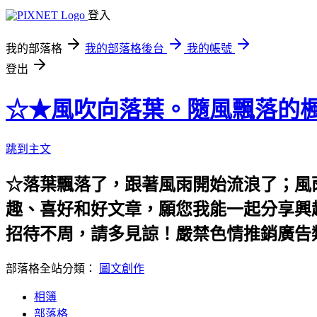
登入
我的部落格
我的部落格後台
我的帳號
登出
☆★風吹向落葉。隨風飄落的楓
跳到主文
☆落葉飄落了，跟著風雨開始流浪了；風
趣、喜好和好文章，願您我能一起分享興
招待不周，請多見諒！嚴禁色情推銷廣告
部落格全站分類：
圖文創作
相簿
部落格