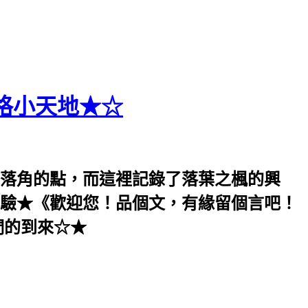
格小天地★☆
落角的點，而這裡記錄了落葉之楓的興
驗★《歡迎您！品個文，有緣留個言吧！
們的到來☆★