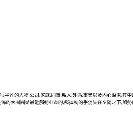
平凡的人物.公司,家庭,同事,親人,外遇,事業以及內心深處,其
帶憂傷的大團圓是最能觸動心靈的,那揮動的手消失在夕陽之下,加