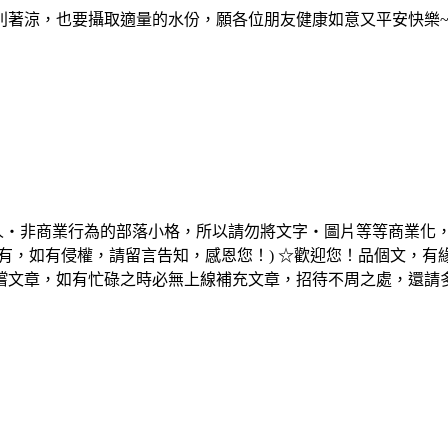
別著涼，也要攝取適量的水份，願各位朋友健康如意又平安快樂
個人‧非商業行為的部落小格，所以請勿將文字‧圖片等等商業化
有，如有侵權，請留言告知，感恩您！) ☆歡迎您！品個文，
嚐文章，如有忙碌之時必無上線補充文章，招待不周之處，還請