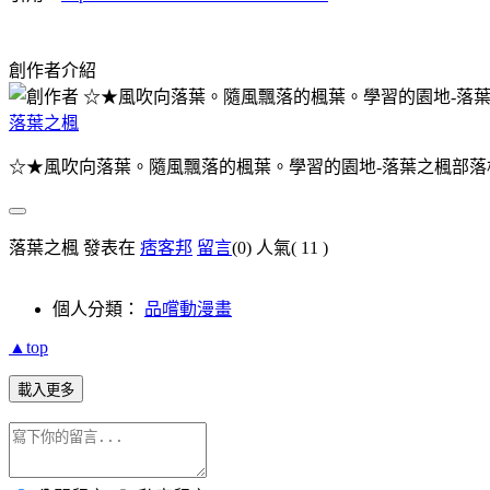
創作者介紹
落葉之楓
☆★風吹向落葉。隨風飄落的楓葉。學習的園地-落葉之楓部落
落葉之楓 發表在
痞客邦
留言
(0)
人氣(
11
)
個人分類：
品嚐動漫畫
▲top
載入更多