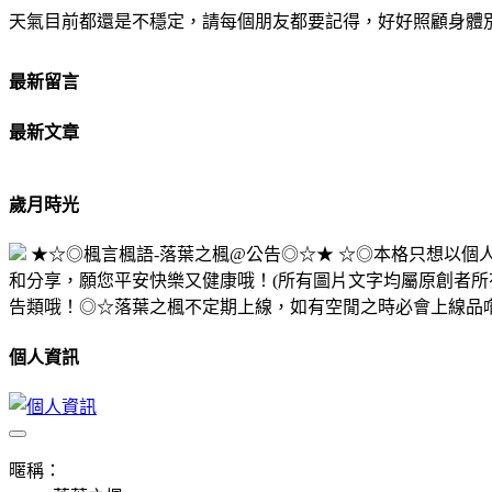
天氣目前都還是不穩定，請每個朋友都要記得，好好照顧身體
最新留言
最新文章
歲月時光
★☆◎楓言楓語-落葉之楓@公告◎☆★ ☆◎本格只想以
和分享，願您平安快樂又健康哦！(所有圖片文字均屬原創者所
告類哦！◎☆落葉之楓不定期上線，如有空閒之時必會上線品
個人資訊
暱稱：