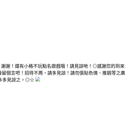
~
，謝謝！還有小格不玩點名遊戲哦！請見諒吔！◎感謝您的到來
有緣留個言吧！招待不周，請多見諒！請勿張貼色情、推銷等之廣
多多見諒之。◎☆