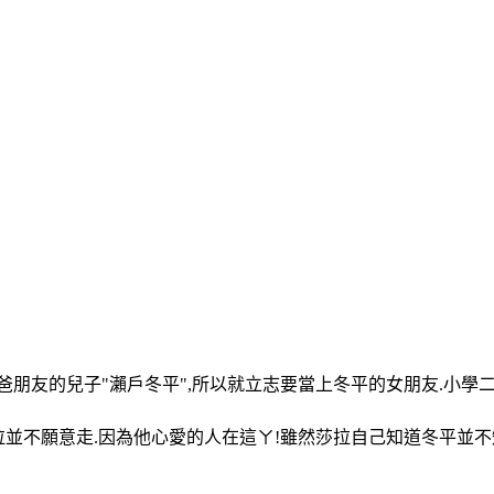
友的兒子"瀨戶冬平",所以就立志要當上冬平的女朋友.小學二
並不願意走.因為他心愛的人在這ㄚ!雖然莎拉自己知道冬平並不