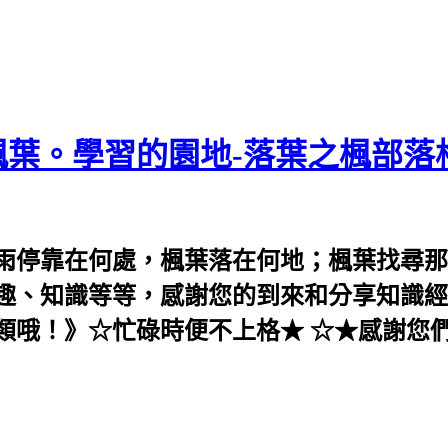
葉。學習的園地-落葉之楓部落
雨停靠在何處，楓葉落在何地；楓葉找尋那
趣、知識等等，感謝您的到來和分享知識經
類哦！》☆忙碌時便不上格★ ☆★感謝您