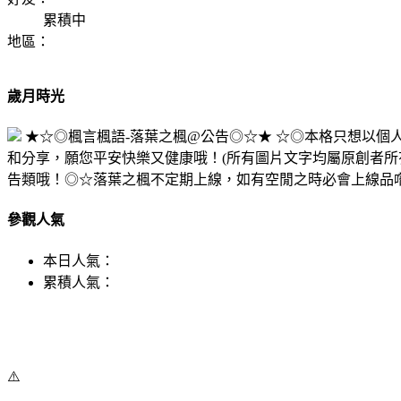
累積中
地區：
歲月時光
★☆◎楓言楓語-落葉之楓@公告◎☆★ ☆◎本格只想以
和分享，願您平安快樂又健康哦！(所有圖片文字均屬原創者所
告類哦！◎☆落葉之楓不定期上線，如有空閒之時必會上線品
參觀人氣
本日人氣：
累積人氣：
⚠️