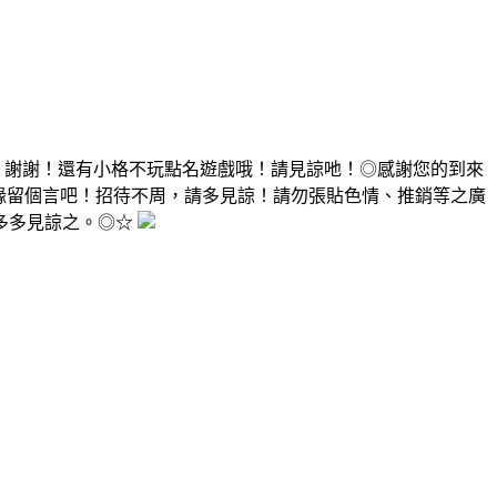
，謝謝！還有小格不玩點名遊戲哦！請見諒吔！◎感謝您的到來
有緣留個言吧！招待不周，請多見諒！請勿張貼色情、推銷等之廣
多多見諒之。◎☆