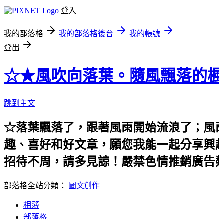
登入
我的部落格
我的部落格後台
我的帳號
登出
☆★風吹向落葉。隨風飄落的楓
跳到主文
☆落葉飄落了，跟著風雨開始流浪了；風
趣、喜好和好文章，願您我能一起分享興
招待不周，請多見諒！嚴禁色情推銷廣告
部落格全站分類：
圖文創作
相簿
部落格