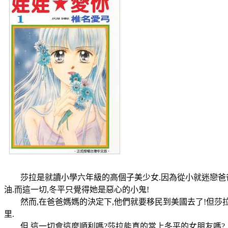
莎拉是就讀小學六年級的高個子美少女.因為從小就迷戀爸爸朋
油.而這一切,冬平只覺得她是惡心的小鬼!
然而,在爸爸媽媽的決定下,他們就要移民到美國去了!但莎拉
里.
但,這一切會這麼順利嗎?莎拉能真的當上冬平的女朋友嗎?