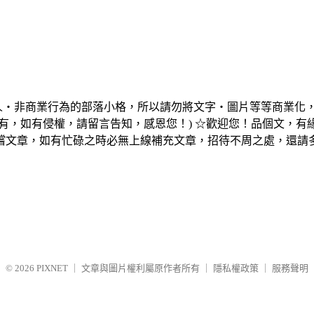
個人‧非商業行為的部落小格，所以請勿將文字‧圖片等等商業化
有，如有侵權，請留言告知，感恩您！) ☆歡迎您！品個文，
嚐文章，如有忙碌之時必無上線補充文章，招待不周之處，還請
© 2026
PIXNET
｜
文章與圖片權利屬原作者所有
｜
隱私權政策
｜
服務聲明