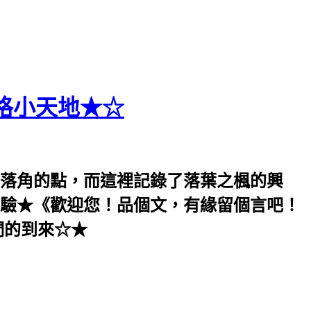
格小天地★☆
落角的點，而這裡記錄了落葉之楓的興
驗★《歡迎您！品個文，有緣留個言吧！
們的到來☆★