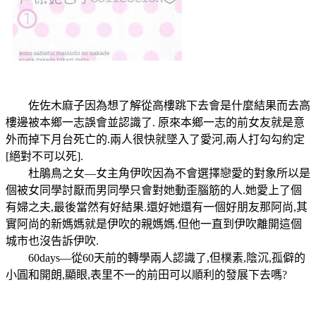
佐佐木麻子因為想了解從高樓跳下去會是什麼結果而去高
樓邊被本鄉一志誤會並認識了. 原來本鄉一志的前女友就是意
外而掉下月台死亡的.兩人很快就墜入了愛河,兩人打勾勾約定
[絕對不可以死].
杜鵑鳥之女—女主角伊吹因為不會選擇戀愛的對象所以是
個被女同學討厭而男同學只會對她動歪腦筋的人.她愛上了個
有婦之夫,最後當然有好結果.還好她還有一個好朋友那阿尚,其
實阿尚的新媽媽就是伊吹的親媽媽.但他一直到伊吹離開這個
城市也沒告訴伊吹.
60days—從60天前的轉學兩人認識了,但樸素,陰沉,孤僻的
小圓和開朗,顯眼,表里不一的前田可以順利的發展下去嗎?