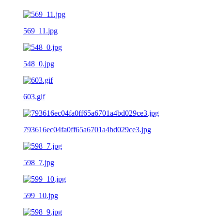
569_11.jpg
548_0.jpg
603.gif
793616ec04fa0ff65a6701a4bd029ce3.jpg
598_7.jpg
599_10.jpg